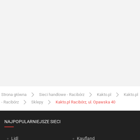
Strona główna
Sieci handlowe - Racibórz
Kakto.pl
Kakto.pl
- Racibórz
Sklepy
Kakto.pl Racibórz, ul. Opawska 40
NAJPOPULARNIEJSZE SIECI
Lidl
Kaufland