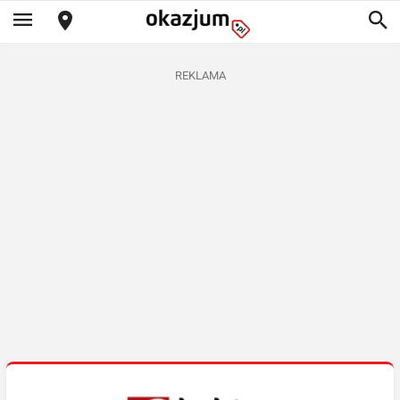
REKLAMA