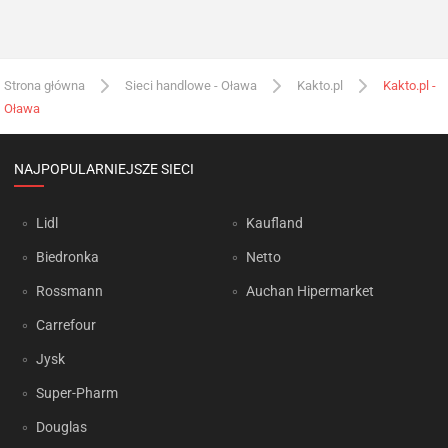
Strona główna
Sieci handlowe - Oława
Kakto.pl
Kakto.pl -
Oława
NAJPOPULARNIEJSZE SIECI
Lidl
Kaufland
Biedronka
Netto
Rossmann
Auchan Hipermarket
Carrefour
Jysk
Super-Pharm
Douglas