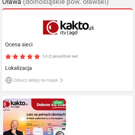
Oława
(dolnośląskie pow. oławski)
Ocena sieci
5.0 (2 głosy)
Oceń sieć
Lokalizacja
Zobacz sklepy na mapie
NOWA