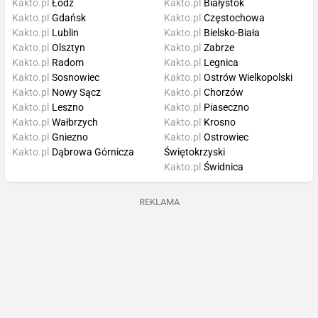
Kakto.pl
Łódź
Kakto.pl
Białystok
Kakto.pl
Gdańsk
Kakto.pl
Częstochowa
Kakto.pl
Lublin
Kakto.pl
Bielsko-Biała
Kakto.pl
Olsztyn
Kakto.pl
Zabrze
Kakto.pl
Radom
Kakto.pl
Legnica
Kakto.pl
Sosnowiec
Kakto.pl
Ostrów Wielkopolski
Kakto.pl
Nowy Sącz
Kakto.pl
Chorzów
Kakto.pl
Leszno
Kakto.pl
Piaseczno
Kakto.pl
Wałbrzych
Kakto.pl
Krosno
Kakto.pl
Gniezno
Kakto.pl
Ostrowiec
Kakto.pl
Dąbrowa Górnicza
Świętokrzyski
Kakto.pl
Świdnica
REKLAMA