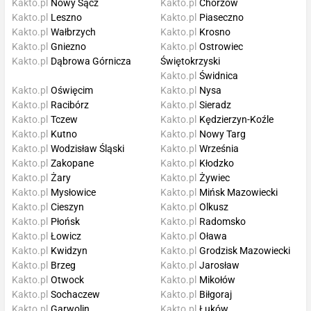
Kakto.pl
Nowy Sącz
Kakto.pl
Chorzów
Kakto.pl
Leszno
Kakto.pl
Piaseczno
Kakto.pl
Wałbrzych
Kakto.pl
Krosno
Kakto.pl
Gniezno
Kakto.pl
Ostrowiec
Kakto.pl
Dąbrowa Górnicza
Świętokrzyski
Kakto.pl
Świdnica
Kakto.pl
Oświęcim
Kakto.pl
Nysa
Kakto.pl
Racibórz
Kakto.pl
Sieradz
Kakto.pl
Tczew
Kakto.pl
Kędzierzyn-Koźle
Kakto.pl
Kutno
Kakto.pl
Nowy Targ
Kakto.pl
Wodzisław Śląski
Kakto.pl
Września
Kakto.pl
Zakopane
Kakto.pl
Kłodzko
Kakto.pl
Żary
Kakto.pl
Żywiec
Kakto.pl
Mysłowice
Kakto.pl
Mińsk Mazowiecki
Kakto.pl
Cieszyn
Kakto.pl
Olkusz
Kakto.pl
Płońsk
Kakto.pl
Radomsko
Kakto.pl
Łowicz
Kakto.pl
Oława
Kakto.pl
Kwidzyn
Kakto.pl
Grodzisk Mazowiecki
Kakto.pl
Brzeg
Kakto.pl
Jarosław
Kakto.pl
Otwock
Kakto.pl
Mikołów
Kakto.pl
Sochaczew
Kakto.pl
Biłgoraj
Kakto.pl
Garwolin
Kakto.pl
Łuków