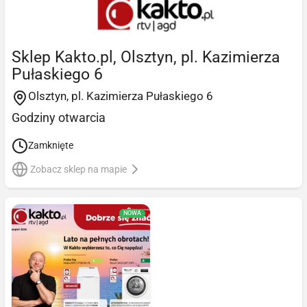
Sklep Kakto.pl, Olsztyn, pl. Kazimierza
Pułaskiego 6
Olsztyn, pl. Kazimierza Pułaskiego 6
Godziny otwarcia
Zamknięte
Zobacz sklep na mapie
NOWA