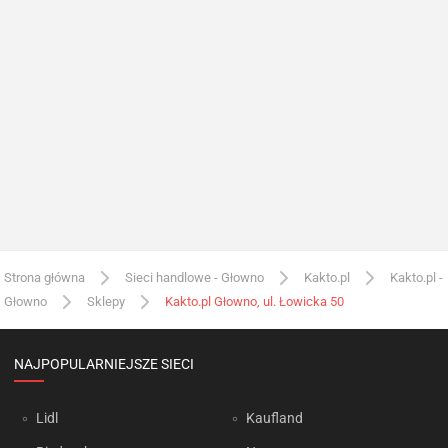
Strona główna
Sieci handlowe - Głowno
Kakto.pl
Kakto.pl -
Głowno
Sklepy
Kakto.pl Głowno, ul. Łowicka 50
NAJPOPULARNIEJSZE SIECI
Lidl
Kaufland