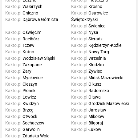
Kakto.pl
Leszno
Kakto.pl
Piaseczno
Kakto.pl
Wałbrzych
Kakto.pl
Krosno
Kakto.pl
Gniezno
Kakto.pl
Ostrowiec
Kakto.pl
Dąbrowa Górnicza
Świętokrzyski
Kakto.pl
Świdnica
Kakto.pl
Oświęcim
Kakto.pl
Nysa
Kakto.pl
Racibórz
Kakto.pl
Sieradz
Kakto.pl
Tczew
Kakto.pl
Kędzierzyn-Koźle
Kakto.pl
Kutno
Kakto.pl
Nowy Targ
Kakto.pl
Wodzisław Śląski
Kakto.pl
Września
Kakto.pl
Zakopane
Kakto.pl
Kłodzko
Kakto.pl
Żary
Kakto.pl
Żywiec
Kakto.pl
Mysłowice
Kakto.pl
Mińsk Mazowiecki
Kakto.pl
Cieszyn
Kakto.pl
Olkusz
Kakto.pl
Płońsk
Kakto.pl
Radomsko
Kakto.pl
Łowicz
Kakto.pl
Oława
Kakto.pl
Kwidzyn
Kakto.pl
Grodzisk Mazowiecki
Kakto.pl
Brzeg
Kakto.pl
Jarosław
Kakto.pl
Otwock
Kakto.pl
Mikołów
Kakto.pl
Sochaczew
Kakto.pl
Biłgoraj
Kakto.pl
Garwolin
Kakto.pl
Łuków
Kakto.pl
Zduńska Wola