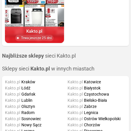
Kakto.pl
Trwa jeszcze 25 dni
Najbliższe sklepy
sieci Kakto.pl
Sklepy sieci
Kakto.pl
w innych miastach
Kakto.pl
Kraków
Kakto.pl
Katowice
Kakto.pl
Łódź
Kakto.pl
Białystok
Kakto.pl
Gdańsk
Kakto.pl
Częstochowa
Kakto.pl
Lublin
Kakto.pl
Bielsko-Biała
Kakto.pl
Olsztyn
Kakto.pl
Zabrze
Kakto.pl
Radom
Kakto.pl
Legnica
Kakto.pl
Sosnowiec
Kakto.pl
Ostrów Wielkopolski
Kakto.pl
Nowy Sącz
Kakto.pl
Chorzów