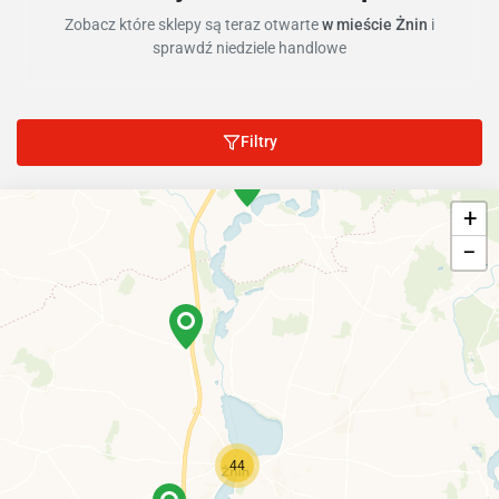
Zobacz które sklepy są teraz otwarte
w mieście Żnin
i
sprawdź niedziele handlowe
Filtry
+
−
44