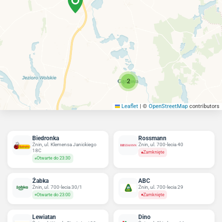
2
Leaflet
|
©
OpenStreetMap
contributors
Biedronka
Rossmann
Żnin, ul. Klemensa Janickiego
Żnin, ul. 700-lecia 40
18C
Zamknięte
Otwarte do 23:30
Żabka
ABC
Żnin, ul. 700-lecia 30/1
Żnin, ul. 700-lecia 29
Otwarte do 23:00
Zamknięte
Lewiatan
Dino