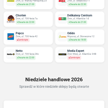
Żnin, ul. Wandy Pieniężnej 23
Żnin, ul. Składowa 11
Otwarte do 21:00
Otwarte do 22:30
Chorten
Delikatesy Centrum
Żnin, ul. 700-lecia 7a
Żnin, ul. Aliantów 1d
Otwarte do 22:00
Otwarte do 21:00
Pepco
Odido
Żnin, ul. 700-lecia 42
Wąsosz, ul. Słoneczna 12
Zamknięte
Otwarte do 18:00
Netto
Media Expert
Żnin, ul. 700-lecia 28c
Żnin-Wieś, ul. Aliantów 34B
Otwarte do 22:00
Zamknięte
Niedziele handlowe 2026
Sprawdź w które niedziele sklepy będą otwarte