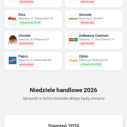
Zamknięte
Zamknięte
Dino
Groszek
Rytwiany, ul. Staszowska 18
Bogoria, ul. Rynek 3
Otwarte do 22:30
Zamknięte
Chorten
Delikatesy Centrum
Staszów, ul. Kolejowa 20
Staszów, ul. Jana Pawła II 21
Zamknięte
Zamknięte
Pepco
Odido
Staszów, ul. Krakowska 49
Raków, pl. Wolności 28
Zamknięte
Otwarte do 20:00
Niedziele handlowe 2026
Sprawdź w które niedziele sklepy będą otwarte
Sierpień 2026