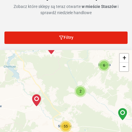
Zobacz które sklepy są teraz otwarte
w mieście Staszów
i
sprawdź niedziele handlowe
Filtry
+
−
6
2
55