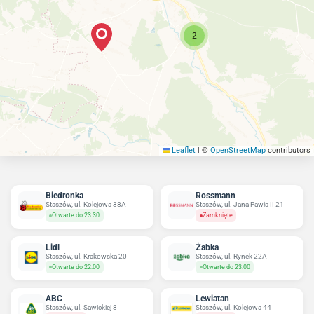
2
Leaflet
|
©
OpenStreetMap
contributors
Biedronka
Rossmann
Staszów, ul. Kolejowa 38A
Staszów, ul. Jana Pawła II 21
Otwarte do 23:30
Zamknięte
Lidl
Żabka
Staszów, ul. Krakowska 20
Staszów, ul. Rynek 22A
Otwarte do 22:00
Otwarte do 23:00
ABC
Lewiatan
Staszów, ul. Sawickiej 8
Staszów, ul. Kolejowa 44