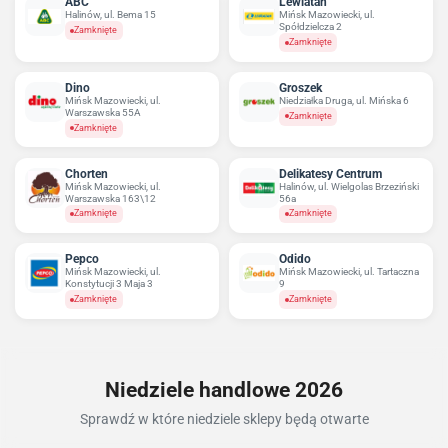
ABC
Lewiatan
Halinów, ul. Bema 15
Mińsk Mazowiecki, ul.
Spółdzielcza 2
Zamknięte
Zamknięte
Dino
Groszek
Mińsk Mazowiecki, ul.
Niedziałka Druga, ul. Mińska 6
Warszawska 55A
Zamknięte
Zamknięte
Chorten
Delikatesy Centrum
Mińsk Mazowiecki, ul.
Halinów, ul. Wielgolas Brzeziński
Warszawska 163\12
56a
Zamknięte
Zamknięte
Pepco
Odido
Mińsk Mazowiecki, ul.
Mińsk Mazowiecki, ul. Tartaczna
Konstytucji 3 Maja 3
9
Zamknięte
Zamknięte
Niedziele handlowe 2026
Sprawdź w które niedziele sklepy będą otwarte