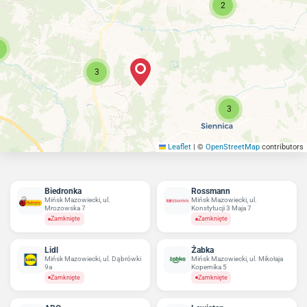
2
3
3
Leaflet
|
©
OpenStreetMap
contributors
Biedronka
Rossmann
Mińsk Mazowiecki, ul.
Mińsk Mazowiecki, ul.
Mrozowska 7
Konstytucji 3 Maja 7
Zamknięte
Zamknięte
Lidl
Żabka
Mińsk Mazowiecki, ul. Dąbrówki
Mińsk Mazowiecki, ul. Mikołaja
9a
Kopernika 5
Zamknięte
Zamknięte