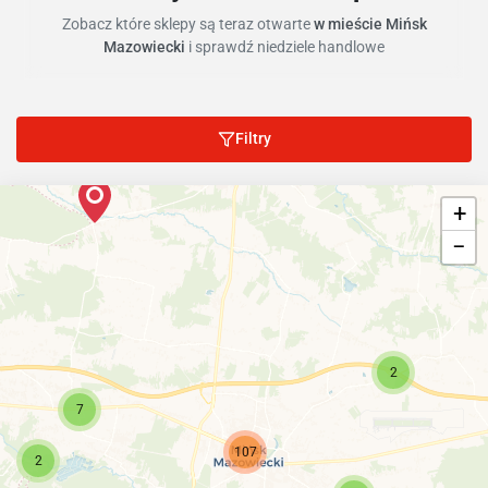
Zobacz które sklepy są teraz otwarte
w mieście Mińsk
Mazowiecki
i sprawdź niedziele handlowe
Filtry
+
−
2
7
107
2