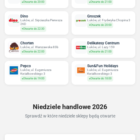
Otwarte do 20:00
Otwarte do 21:00
Dino
Groszek
Łuków, ul. Sięciaszka Pierwsza
Łuków, ul. Fryderyka Chopina 3
26D
Otwarte do 20:00
Otwarte do 22:30
Chorten
Delikatesy Centrum
Łuków, ul. Warszawska 83b
Łuków, ul. Łazy 159
Otwarte do 22:00
Otwarte do 21:00
Pepco
Sun&Fun Holidays
Łuków, ul. Eugeniusza
Łuków, ul. Eugeniusza
Kwiatkowskiego 3
Kwiatkowskiego 3
Otwarte do 19:00
Otwarte do 18:00
Niedziele handlowe 2026
Sprawdź w które niedziele sklepy będą otwarte