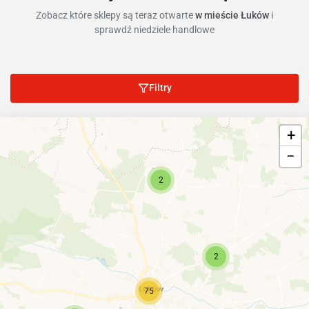
Zobacz które sklepy są teraz otwarte
w mieście Łuków
i
sprawdź niedziele handlowe
Filtry
+
−
2
2
75