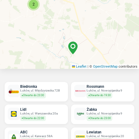
2
Leaflet
|
©
OpenStreetMap
contributors
Biedronka
Rossmann
Łuków, ul. Międzyrzecka 72B
Łuków, ul. Nowopijarska 9
Otwarte do 23:30
Otwarte do 19:30
Lidl
Żabka
Łuków, ul. Warszawska 20a
Łuków, ul. Nowopijarska 9
Otwarte do 22:00
Otwarte do 23:00
ABC
Lewiatan
Łuków, ul. Karwacz 58A
Łuków, ul. Nowopijarska 20