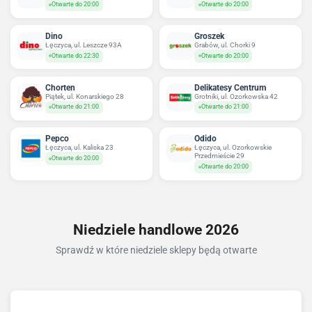
Otwarte do 20:00
Otwarte do 20:00
Dino
Groszek
Łęczyca, ul. Leszcze 93A
Grabów, ul. Chorki 9
Otwarte do 22:30
Otwarte do 20:00
Chorten
Delikatesy Centrum
Piątek, ul. Konarskiego 28
Grotniki, ul. Ozorkowska 42
Otwarte do 21:00
Otwarte do 21:00
Pepco
Odido
Łęczyca, ul. Kaliska 23
Łęczyca, ul. Ozorkowskie
Przedmieście 29
Otwarte do 20:00
Otwarte do 20:00
Niedziele handlowe 2026
Sprawdź w które niedziele sklepy będą otwarte