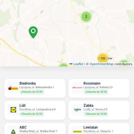
2
19
Leaflet
|
©
OpenStreetMap
contributors
8
8
Biedronka
Rossmann
Łęczyca, ul. Belwederska 1
Łęczyca, ul. Kaliska 23
Otwarte do 23:30
Otwarte do 20:30
Lidl
Żabka
Ozorków, ul. Listopadowa 8
Łódź, ul. Nowa 23
Otwarte do 22:00
Otwarte do 23:00
ABC
Lewiatan
Wielka Wieś, ul. Wielka Wieś 7
Ozorków, ul. Sierpów 1