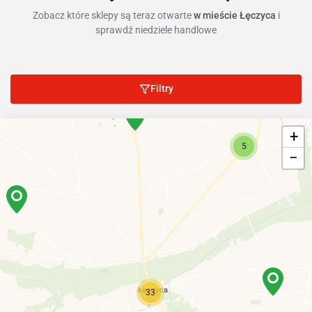
Zobacz które sklepy są teraz otwarte
w mieście Łęczyca
i
sprawdź niedziele handlowe
Filtry
+
5
−
33