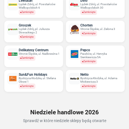
Lewiatan
Dino
Lądek-Zdrój, ul. Powstańców
Lądek-Zdrój, ul. Powstańców
Wielkopolskich 6
Wielkopolskich 30
Zamknięte
Zamknięte
Groszek
Chorten
Lądek-Zdrój, pl. Juliusza
Stronie Śląskie, ul. Zielona 3
Słowackiego 2
Zamknięte
Zamknięte
Delikatesy Centrum
Pepco
Stronie Śląskie, ul. Nadbrzeżna 1
Paczków, ul. Henryka
Sienkiewicza 5A
Zamknięte
Zamknięte
Sun&Fun Holidays
Netto
Bystrzyca Kłodzka, ul. Stefana
Bystrzyca Kłodzka, ul. Adama
Okrzei 1
Mickiewicza 3
Zamknięte
Zamknięte
Niedziele handlowe 2026
Sprawdź w które niedziele sklepy będą otwarte