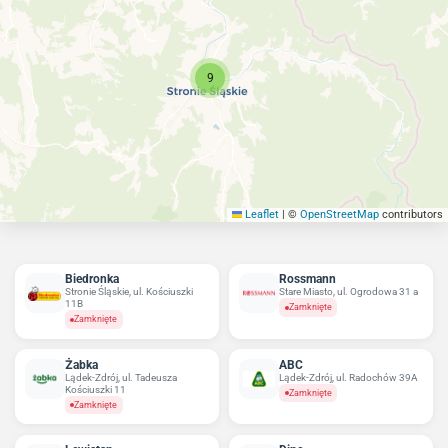
9
Leaflet
|
©
OpenStreetMap
contributors
Biedronka
Rossmann
Stronie Śląskie, ul. Kościuszki
Stare Miasto, ul. Ogrodowa 31 a
11B
Zamknięte
Zamknięte
Żabka
ABC
Lądek-Zdrój, ul. Tadeusza
Lądek-Zdrój, ul. Radochów 39A
Kościuszki 11
Zamknięte
Zamknięte