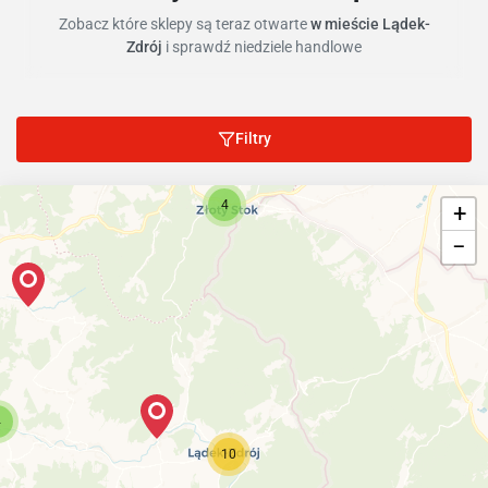
Zobacz które sklepy są teraz otwarte
w mieście Lądek-
Zdrój
i sprawdź niedziele handlowe
Filtry
4
+
−
4
10