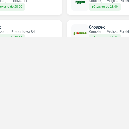
kie, ul. Lipowa 14
Końskie, ul. Wojska Polsk
twarte do 20:00
Otwarte do 23:00
o
Groszek
kie, ul. Południowa 84
Końskie, ul. Wojska Polsk
twarte do 22:30
Otwarte do 16:00
ia Expert
Cersanit
kie, ul. Warszawska 24
Końskie, ul. Starowarsza
twarte do 17:00
Otwarte do 20:00
Niedziele handlowe 2026
Sprawdź w które niedziele sklepy będą otwarte