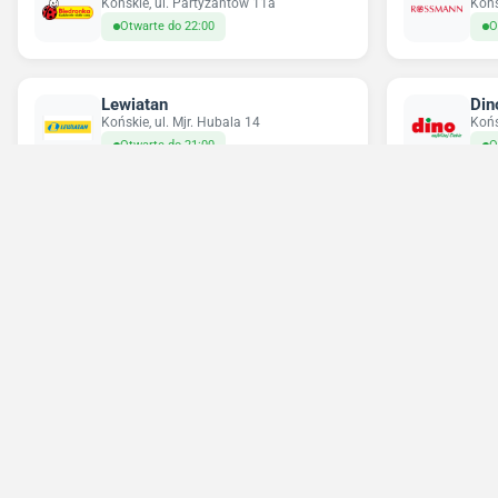
Końskie, ul. Partyzantów 11a
Końs
Otwarte do 22:00
O
Lewiatan
Din
Końskie, ul. Mjr. Hubala 14
Końs
Otwarte do 21:00
O
Pepco
Med
Końskie, ul. Lipowa 16
Końs
Otwarte do 20:00
O