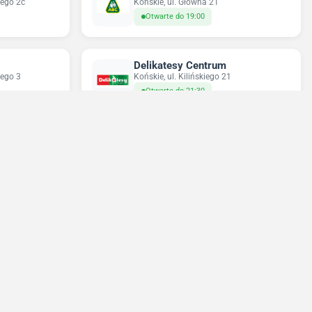
iego 2c
Końskie, ul. Główna 21
Otwarte do 19:00
Delikatesy Centrum
iego 3
Końskie, ul. Kilińskiego 21
Otwarte do 21:30
Gama
wska 3
Końskie, ul. 16 Stycznia 3
Otwarte do 22:00