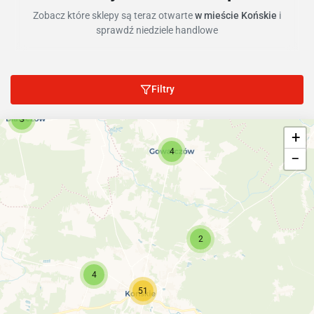
Zobacz które sklepy są teraz otwarte
w mieście Końskie
i
sprawdź niedziele handlowe
Filtry
3
+
4
−
2
4
51