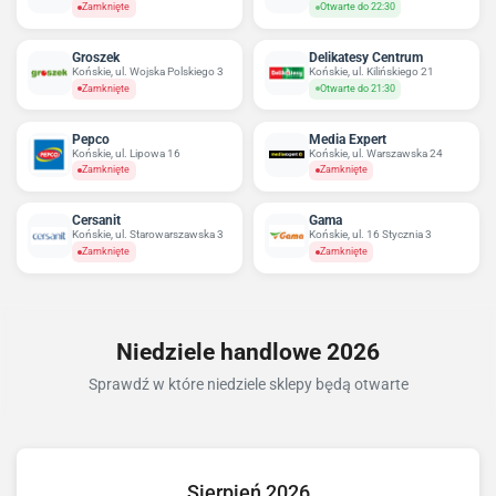
Zamknięte
Otwarte do 22:30
Groszek
Delikatesy Centrum
Końskie, ul. Wojska Polskiego 3
Końskie, ul. Kilińskiego 21
Zamknięte
Otwarte do 21:30
Pepco
Media Expert
Końskie, ul. Lipowa 16
Końskie, ul. Warszawska 24
Zamknięte
Zamknięte
Cersanit
Gama
Końskie, ul. Starowarszawska 3
Końskie, ul. 16 Stycznia 3
Zamknięte
Zamknięte
Niedziele handlowe 2026
Sprawdź w które niedziele sklepy będą otwarte
Sierpień 2026