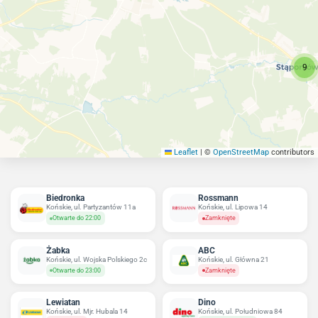
9
Leaflet
|
©
OpenStreetMap
contributors
Biedronka
Rossmann
Końskie, ul. Partyzantów 11a
Końskie, ul. Lipowa 14
Otwarte do 22:00
Zamknięte
Żabka
ABC
Końskie, ul. Wojska Polskiego 2c
Końskie, ul. Główna 21
Otwarte do 23:00
Zamknięte
Lewiatan
Dino
Końskie, ul. Mjr. Hubala 14
Końskie, ul. Południowa 84