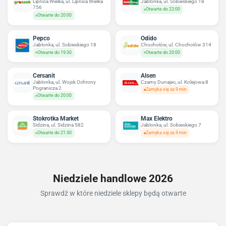
Lipnica Wielka, ul. Lipnica Wielka
Jabłonka, ul. Sobieskiego 18
756
Otwarte do 22:00
Otwarte do 20:00
Pepco
Odido
Jabłonka, ul. Sobieskiego 18
Chochołów, ul. Chochołów 314
Otwarte do 19:30
Otwarte do 20:00
Cersanit
Alsen
Jabłonka, ul. Wojsk Ochrony
Czarny Dunajec, ul. Kolejowa 8
Pogranicza 2
Zamyka się za 9 min
Otwarte do 20:00
Stokrotka Market
Max Elektro
Sidzina, ul. Sidzina 582
Jabłonka, ul. Sobieskiego 7
Otwarte do 21:30
Zamyka się za 9 min
Niedziele handlowe 2026
Sprawdź w które niedziele sklepy będą otwarte