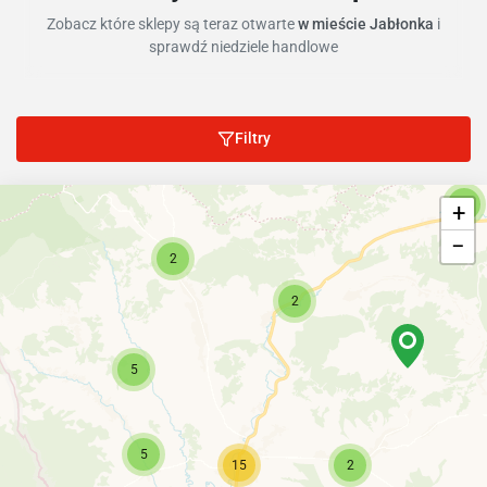
Zobacz które sklepy są teraz otwarte
w mieście Jabłonka
i
sprawdź niedziele handlowe
Filtry
4
+
−
2
2
5
5
15
2