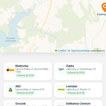
Leaflet
|
©
OpenStreetMap
contributors
5
Biedronka
Żabka
Lipnica Wielka, ul. Lipnica Wielka
Jabłonka, ul. Sobieskiego 30
198E
Otwarte do 23:00
Otwarte do 23:30
ABC
Lewiatan
Lipnica Mała, ul. Lipnica 324
Jabłonka, ul. Wąska 1A
Otwarte do 20:00
Otwarte do 21:00
Groszek
Delikatesy Centrum